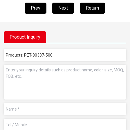
Prev
Next
Return
Product Inquiry