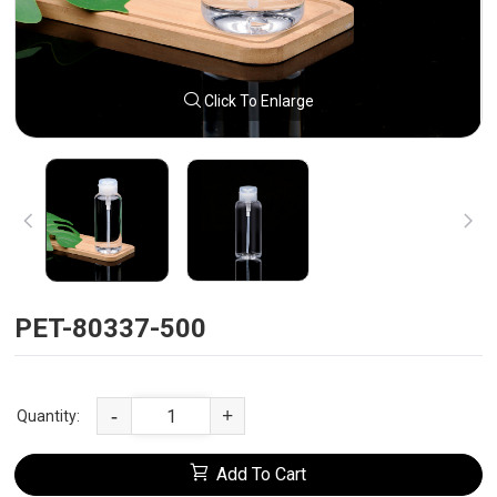
Click To Enlarge
PET-80337-500
-
+
Quantity:
Add To Cart