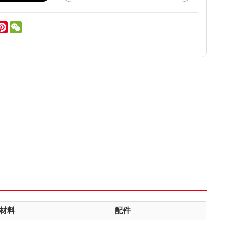
er
inkedIn
Pinterest
WeChat
材料
配件