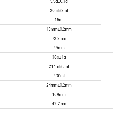
5.5g±0.3g
20ml±2ml
15ml
13mm±0.2mm
72.2mm
25mm
30g±1g
214ml±5ml
200ml
24mm±0.2mm
169mm
47.7mm