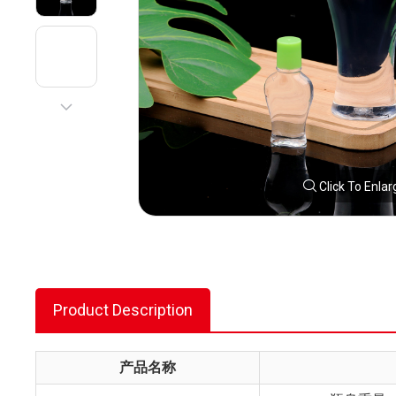
Click To Enlar
Product Description
产品名称