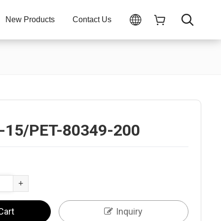
New Products
Contact Us
-15/PET-80349-200
+
Cart
Inquiry