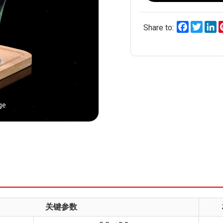
Facebook
Twitt
L
Share to:
ge
关键参数