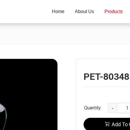
Home
About Us
Products
PET-80348
Quantity:
-
Add To 