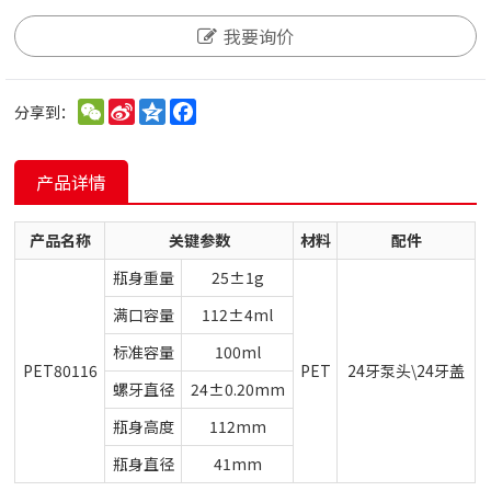
我要询价
WeChat
Sina
Qzone
Facebook
分享到：
Weibo
产品详情
产品名称
关键参数
材料
配件
瓶身重量
25±1g
满口容量
112±4ml
标准容量
100ml
PET80116
PET
24牙泵头\24牙盖
螺牙直径
24±0.20mm
瓶身高度
112mm
瓶身直径
41mm