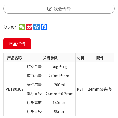
我要询价
WeChat
Sina
Qzone
Facebook
分享到：
Weibo
产品详情
产品名称
关键参数
材料
配件
瓶身重量
30g±1g
满口容量
210ml±5ml
标准容量
200ml
PET80308
PET
24mm泵头/盖
螺牙直径
24mm±0.2mm
瓶身高度
140mm
瓶身直径
58mm