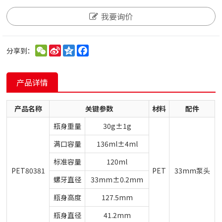
我要询价
WeChat
Sina
Qzone
Facebook
分享到：
Weibo
产品详情
产品名称
关键参数
材料
配件
瓶身重量
30g±1g
满口容量
136ml±4ml
标准容量
120ml
PET80381
PET
33mm泵头
螺牙直径
33mm±0.2mm
瓶身高度
127.5mm
瓶身直径
41.2mm