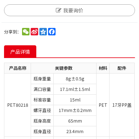
我要询价
WeChat
Sina
Qzone
Facebook
分享到：
Weibo
产品详情
产品名称
关键参数
材料
配件
瓶身重量
8g±0.5g
满口容量
17.1ml±1.5ml
标准容量
15ml
PET80218
PET
17牙PP盖
螺牙直径
17mm±0.2mm
瓶身高度
65mm
瓶身直径
23.4mm