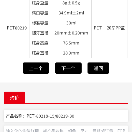
瓶身重量
8g±0.5g
满口容量
34.9ml±2ml
标准容量
30ml
PET80219
PET
20牙PP盖
螺牙直径
20mm±0.20mm
瓶身高度
76.5mm
瓶身直径
28.9mm
上一个
下一个
返回
询价