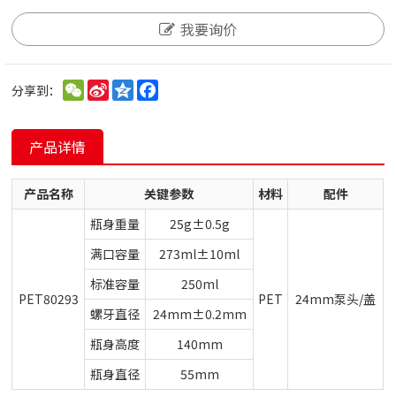
我要询价
WeChat
Sina
Qzone
Facebook
分享到：
Weibo
产品详情
产品名称
关键参数
材料
配件
瓶身重量
25g±0.5g
满口容量
273ml±10ml
标准容量
250ml
PET80293
PET
24mm泵头/盖
螺牙直径
24mm±0.2mm
瓶身高度
140mm
瓶身直径
55mm