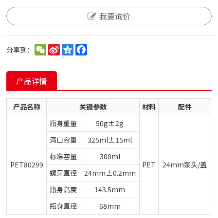
我要询价
WeChat
Sina
Qzone
Facebook
分享到：
Weibo
产品详情
产品名称
关键参数
材料
配件
瓶身重量
50g±2g
满口容量
325ml±15ml
标准容量
300ml
PET80299
PET
24mm泵头/盖
螺牙直径
24mm±0.2mm
瓶身高度
143.5mm
瓶身直径
68mm