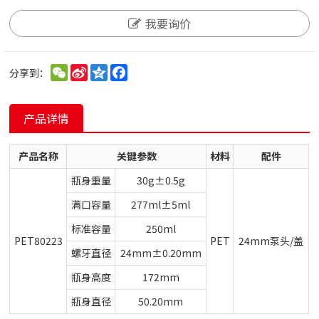
我要询价
WeChat
Sina
Qzone
Facebook
分享到：
Weibo
产品详情
产品名称
关键参数
材料
配件
瓶身重量
30g±0.5g
满口容量
277ml±5ml
标准容量
250ml
PET80223
PET
24mm泵头/盖
螺牙直径
24mm±0.20mm
瓶身高度
172mm
瓶身直径
50.20mm