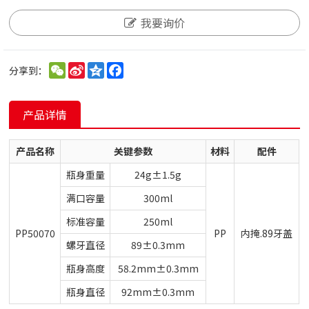
我要询价
WeChat
Sina
Qzone
Facebook
分享到：
Weibo
产品详情
产品名称
关键参数
材料
配件
瓶身重量
24g±1.5g
满口容量
300ml
标准容量
250ml
PP50070
PP
内掩.89牙盖
螺牙直径
89±0.3mm
瓶身高度
58.2mm±0.3mm
瓶身直径
92mm±0.3mm