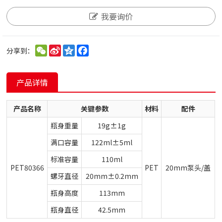
我要询价
WeChat
Sina
Qzone
Facebook
分享到：
Weibo
产品详情
产品名称
关键参数
材料
配件
瓶身重量
19g±1g
满口容量
122ml±5ml
标准容量
110ml
PET80366
PET
20mm泵头/盖
螺牙直径
20mm±0.2mm
瓶身高度
113mm
瓶身直径
42.5mm